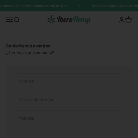
Ir al contenido
+ BRINDE DE 1G EM PEDIDOS ACIMA DE € 60
5% DE DESCONTO NA SUA PRI
Distribuciones Kelgozo SL
Abrir menú de navegación
Abrir búsqueda
Abrir pági
Abrir 
Contacta con nosotros
¿Tienes alguna consulta?
Nombre
Correo electrónico
Mensaje