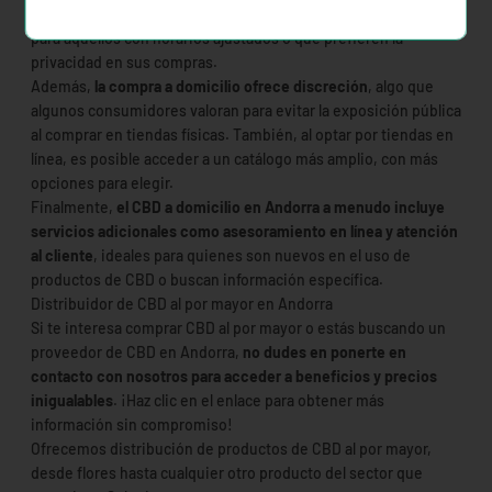
tranquilidad de su hogar.
Esto es especialmente beneficioso
para aquellos con horarios ajustados o que prefieren la
privacidad en sus compras.
Además,
la compra a domicilio ofrece discreción
, algo que
algunos consumidores valoran para evitar la exposición pública
al comprar en tiendas físicas. También, al optar por tiendas en
línea, es posible acceder a un catálogo más amplio, con más
opciones para elegir.
Finalmente,
el CBD a domicilio en Andorra a menudo incluye
servicios adicionales como asesoramiento en línea y atención
al cliente
, ideales para quienes son nuevos en el uso de
productos de CBD o buscan información específica.
Distribuidor de CBD al por mayor en Andorra
Si te interesa comprar CBD al por mayor o estás buscando un
proveedor de CBD en Andorra,
no dudes en ponerte en
contacto con nosotros para acceder a beneficios y precios
inigualables
. ¡Haz clic en el enlace para obtener más
información sin compromiso!
Ofrecemos distribución de productos de CBD al por mayor,
desde flores hasta cualquier otro producto del sector que