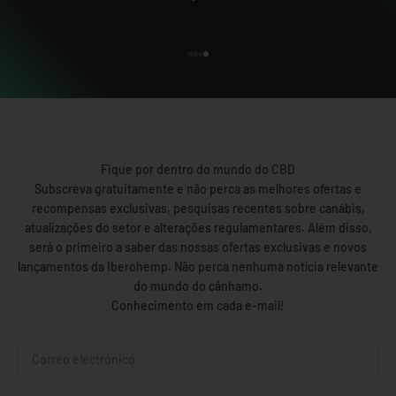
Ir al artículo 1
Ir al artículo 2
Ir al artículo 3
Ir al artículo 4
Fique por dentro do mundo do CBD
Subscreva gratuitamente e não perca as melhores ofertas e
recompensas exclusivas, pesquisas recentes sobre canábis,
atualizações do setor e alterações regulamentares. Além disso,
será o primeiro a saber das nossas ofertas exclusivas e novos
lançamentos da Iberohemp. Não perca nenhuma notícia relevante
do mundo do cânhamo.
Conhecimento em cada e-mail!
Correo electrónico