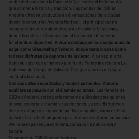
emblemáticos como la Casa de la Vall, sede del Parlamento,
que combina historia y tradición. Las tiendas de CBD en
Andorra ofrecen productos en diversas zonas de la ciudad,
desde la concurrida Avenida Meritxell, el principal centro
comercial, hasta los alrededores de Escaldes-Engordany,
donde la cultura se fusiona con el turismo de bienestar.
En el ámbito deportivo, Andorra destaca por sus estaciones de
esquí como Grandvalira y Vallnord, donde tanto locales como
turistas disfrutan de deportes de invierno.
A su vez, el arte
tiene su lugar con el famoso puente de París y la escultura La
Noblesse du Temps de Salvador Dalí, que aportan un toque
cultural a la ciudad.
Con sus calles empedradas y modernas tiendas, Andorra
equilibra su pasado con el dinamismo actual.
Las tiendas de
CBD en Andorra están perfectamente ubicadas para quienes
buscan explorar la ciudad y sus rincones, ya sea disfrutando
del arte urbano o caminando por las tranquilas plazas de Sant
Julià de Lòria. Este pequeño país ofrece un entorno único para
vivir una experiencia completa, rodeado de naturaleza y
cultura.
Encuentra tu CBD Shop en Andorra