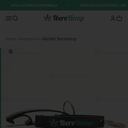
Ir al contenido
REBAJAS ÚNICAS DISPONIBLES
ENVÍO GRATIS EN PEDIDOS > 50€
Distribuciones Kelgozo SL
Abrir menú de navegación
Abrir búsqueda
Abrir pági
Abrir 
Home
›
Accesorios
›
Abridor Iberohemp
Zoom