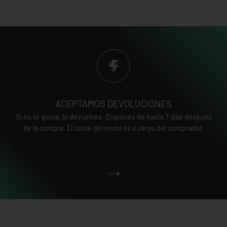
ACEPTAMOS DEVOLUCIONES
Si no te gusta, lo devuelves. Dispones de hasta 7 días después
de la compra. El coste del envío es a cargo del comprador.
Ir al artículo 1
Ir al artículo 2
Ir al artículo 3
Ir al artículo 4