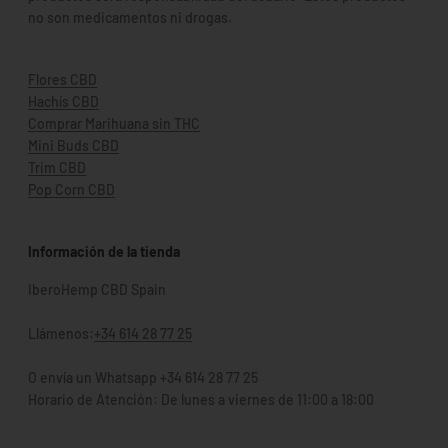
no son medicamentos ni drogas.
Flores CBD
Hachís CBD
Comprar Marihuana sin THC
Mini Buds CBD
Trim CBD
Pop Corn CBD
Información de la tienda
IberoHemp CBD Spain
Llámenos:
+34 614 28 77 25
O envía un Whatsapp +34 614 28 77 25
Horario de Atención: De lunes a viernes de 11:00 a 18:00