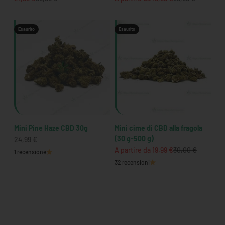
Esaurito
Esaurito
Mini Pine Haze CBD 30g
Mini cime di CBD alla fragola
(30 g-500 g)
Prezzo scontato
24,99 €
Prezzo scontato
Prezzo
A partire da 19,99 €
30,00 €
1 recensione
32 recensioni