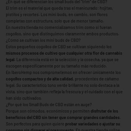
¿En qué se diferencian los small buds del “trim” de CBD?
El trim es el material que queda tras el manicurado: hojitas,
pistilos y recortes. Los mini buds, en cambio, son flores
completas con estructura, solo que de menor tamaño.
En nuestra tienda no comercializamos trim como si fueran
cogollos, sino que distinguimos claramente ambos productos.
¿Cómo se cultivan los mini buds de CBD?
Estos pequeños cogollos de CBD se cultivan siguiendo los
mismos procesos de cultivo que cualquier otra flor de cannabis
legal
. La diferencia está en la selección y la cosecha, ya que se
escogen específicamente por su tamaño más reducido.
En IberoHemp nos comprometemos en ofrecer únicamente los
cogollos compactos y de alta calidad
, procedentes de cáñamo
legal. Su característico tono verde brillante no solo destaca a la
vista, sino que también refleja la frescura y el cuidado con el que
han sido cultivados.
¿Por qué los Small Buds de CBD están en auge?
Porque son cómodos, económicos y permiten
disfrutar de los
beneficios del CBD sin tener que comprar grandes cantidades
.
Son perfectos para quien quiere
probar variedades o ajustar su
consumo sin disparar el presupuesto
. En nuestra tienda online