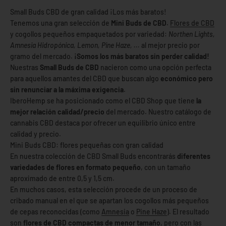
Small Buds CBD de gran calidad ¡Los más baratos!
Tenemos una gran selección de
Mini Buds de CBD
.
Flores de CBD
y cogollos pequeños empaquetados por variedad:
Northen Lights,
Amnesia Hidropónica, Lemon, Pine Haze, ...
al mejor precio por
gramo del mercado.
¡Somos los más baratos sin perder calidad!
Nuestras
Small Buds de CBD
nacieron como una opción perfecta
para aquellos amantes del CBD que buscan algo
económico pero
sin renunciar a la máxima exigencia
.
IberoHemp se ha posicionado como el CBD Shop que tiene
la
mejor relación calidad/precio
del mercado. Nuestro catálogo de
cannabis CBD destaca por ofrecer un equilibrio único entre
calidad y precio.
Mini Buds CBD: flores pequeñas con gran calidad
En nuestra colección de CBD Small Buds encontrarás
diferentes
variedades de flores en formato pequeño
, con un tamaño
aproximado de entre 0,5 y 1,5 cm.
En muchos casos, esta selección procede de un proceso de
cribado manual en el que se apartan los cogollos más pequeños
de cepas reconocidas (como
Amnesia
o
Pine Haze
). El resultado
son
flores de CBD compactas de menor tamaño
, pero con las