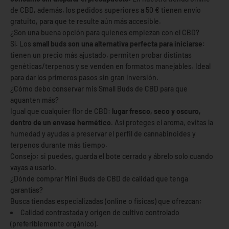
de CBD, además, los pedidos superiores a 50 € tienen envío
gratuito, para que te resulte aún más accesible.
¿Son una buena opción para quienes empiezan con el CBD?
Sí. Los
small buds son una alternativa perfecta para iniciarse
:
tienen un precio más ajustado, permiten probar distintas
genéticas/terpenos y se venden en formatos manejables. Ideal
para dar los primeros pasos sin gran inversión.
¿Cómo debo conservar mis Small Buds de CBD para que
aguanten más?
Igual que cualquier flor de CBD:
lugar fresco, seco y oscuro,
dentro de un envase hermético
. Así proteges el aroma, evitas la
humedad y ayudas a preservar el perfil de cannabinoides y
terpenos durante más tiempo.
Consejo: si puedes, guarda el bote cerrado y ábrelo solo cuando
vayas a usarlo.
¿Dónde comprar Mini Buds de CBD de calidad que tenga
garantías?
Busca tiendas especializadas (online o físicas) que ofrezcan:
Calidad contrastada y origen de cultivo controlado
(preferiblemente orgánico).