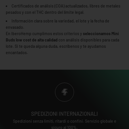
Certificados de análisis (COA) actualizados, libres de metales
pesados y con el THC dentro del límite legal.
Información clara sobre la variedad, el lote y la fecha de
envasado.
En IberoHemp cumplimos estos criterios y
seleccionamos Mini
Buds low cost de alta calidad
con análisis disponibles para cada
lote. Si te queda alguna duda, escríbenos y te ayudamos
encantados.
EDIZIONE IN SOLE 24-48 ORE
 Penisola delle Baleari. Spedizione dal lunedì al
Fino a 7 giorn
lle 14:00. Durante l'orario estivo, la spedizione è