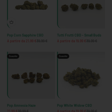
Pop Corn Sapphire CBD
Tutti Frutti CBD - Small Buds
Prezzo scontato
Prezzo
Prezzo scontato
Prezzo
A partire da 21,99 €
39,99 €
A partire da 19,99 €
39,99 €
Esaurito
Esaurito
Pop Amnesia Haze
Pop White Widow CBD
Prezzo scontato
Prezzo
Prezzo scontato
Prezzo
21,99 €
39,99 €
A partire da 19,99 €
39,99 €