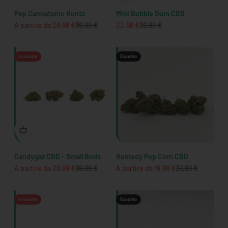
Pop Cannatonic Runtz
Mini Bubble Gum CBD
Prezzo scontato
Prezzo
Prezzo scontato
Prezzo
A partire da 26,99 €
39,99 €
22,99 €
39,99 €
In sconto
Esaurito
Candygaz CBD - Small Buds
Remedy Pop Corn CBD
Prezzo scontato
Prezzo
Prezzo scontato
Prezzo
A partire da 26,99 €
39,99 €
A partire da 19,99 €
39,99 €
In sconto
Esaurito