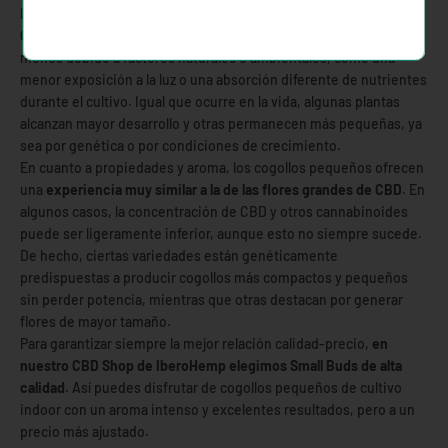
La distinción más evidente está en
el tamaño de los cogollos de
CBD
. Los Small Buds (o mini buds CBD) suelen desarrollarse
menos debido a factores naturales o ambientales, como una
menor exposición a la luz o una absorción diferente de nutrientes
durante el cultivo. Igual que ocurre en la vida, algunas plantas
alcanzan mayor desarrollo y otras permanecen más pequeñas, ya
sea por genética o por condiciones de crecimiento.
En cuanto a propiedades y aroma, los cogollos pequeños ofrecen
una
experiencia muy similar a la de las flores grandes de CBD
. En
algunos casos, la concentración de CBD y otros cannabinoides
puede ser ligeramente inferior, aunque esto no siempre sucede.
De hecho, ciertas variedades están genéticamente
predispuestas a producir cogollos más compactos y pequeños
sin perder potencia, mientras que otras destacan por generar
flores de mayor tamaño.
Para garantizar siempre la mejor relación calidad-precio,
en
nuestro CBD Shop de IberoHemp elegimos Small Buds de alta
calidad
. Así puedes disfrutar de cogollos pequeños de cultivo
indoor con un aroma intenso y excelentes resultados, pero a un
precio más ajustado.