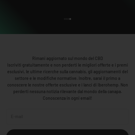
disponibile fino alle 13:00.
Vai all'articolo 1
Vai all'articolo 2
Vai all'articolo 3
Vai all'articolo 4
Rimani aggiornato sul mondo del CBD
Iscriviti gratuitamente e non perderti le migliori offerte e i premi
esclusivi, le ultime ricerche sulla cannabis, gli aggiornamenti del
settore e le modifiche normative. Inoltre, sarai il primo a
conoscere le nostre offerte esclusive e i lanci di Iberohemp. Non
perderti nessuna notizia rilevante dal mondo della canapa.
Conoscenza in ogni email!
E-mail